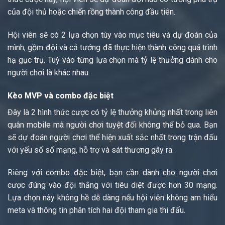
của đội thủ hoặc chiến rồng thành công đầu tiên.
Hội viên sẽ có 2 lựa chọn tùy vào mục tiêu và dự đoán của
mình, gồm đội và cả tướng đã thực hiện thành công quá trình
hạ gục trụ. Tuỳ vào từng lựa chọn mà tỷ lệ thưởng dành cho
người chơi là khác nhau.
Kèo MVP và combo đặc biệt
Đây là 2 hình thức cược có tỷ lệ thưởng khủng nhất trong liên
quân mobile mà người chơi tuyệt đối không thể bỏ qua. Bạn
sẽ dự đoán người chơi thể hiện xuất sắc nhất trong trận đấu
với yếu số số mạng, hỗ trợ và sát thương gây ra.
Riêng với combo đặc biệt, bạn cần dành cho người chơi
cược đúng vào đội thắng với tiêu diệt được hơn 30 mạng.
Lựa chọn này không hề dễ dàng nếu hội viên không am hiểu
meta và thông tin phân tích hai đội tham gia thi đấu.