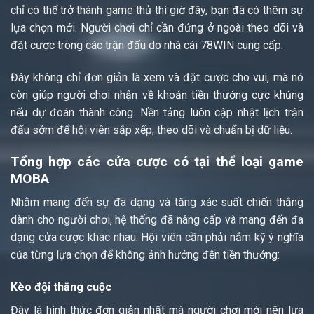
chỉ có thể trở thành game thủ thì giờ đây, bạn đã có thêm sự
lựa chọn mới. Người chơi chỉ cần đứng ở ngoài theo dõi và
đặt cược trong các trận đấu do nhà cái 78WIN cung cấp.
Đây không chỉ đơn giản là xem và đặt cược cho vui, mà nó
còn giúp người chơi nhận về khoản tiền thưởng cực khủng
nếu dự đoán thành công. Nền tảng luôn cập nhật lịch trận
đấu sớm để hội viên sắp xếp, theo dõi và chuẩn bị dữ liệu.
Tổng hợp các cửa cược có tại thể loại game
MOBA
Nhằm mang đến sự đa dạng và tăng xác suất chiến thắng
dành cho người chơi, hệ thống đã nâng cấp và mang đến đa
dạng cửa cược khác nhau. Hội viên cần phải nắm kỹ ý nghĩa
của từng lựa chọn để không ảnh hưởng đến tiền thưởng:
Kèo đội thắng cuộc
Đây là hình thức đơn giản nhất mà người chơi mới nên lựa