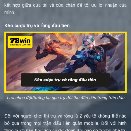
kết hợp giữa cửa tài và cửa chẵn để tối ưu lợi nhuận của
mình.
Kèo cược trụ và rồng đầu tiên
Lựa chọn đội/tướng hạ gục trụ đối thủ đầu tiên trong trận đấu
Đối với người chơi thì trụ và rồng là 2 yếu tố không thể nào
bỏ qua trong mọi trận đấu liên quân mobile. Đối với hình
thức cược này, hội viên sẽ dự đoán đội nào có tướng phá trụ