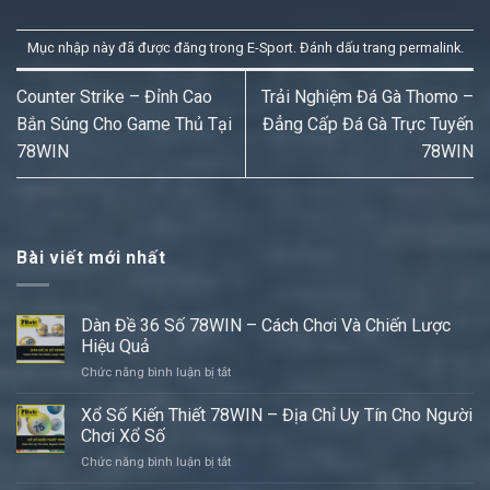
Mục nhập này đã được đăng trong
E-Sport
. Đánh dấu trang
permalink
.
Counter Strike – Đỉnh Cao
Trải Nghiệm Đá Gà Thomo –
Bắn Súng Cho Game Thủ Tại
Đẳng Cấp Đá Gà Trực Tuyến
78WIN
78WIN
Bài viết mới nhất
Dàn Đề 36 Số 78WIN – Cách Chơi Và Chiến Lược
Hiệu Quả
Chức năng bình luận bị tắt
ở
Dàn
Đề
Xổ Số Kiến Thiết 78WIN – Địa Chỉ Uy Tín Cho Người
36
Chơi Xổ Số
Số
Chức năng bình luận bị tắt
ở
78WIN
Xổ
–