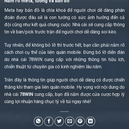
Nắm rõ meta, tướng và bản đồ
Meta hay bản đồ là chìa khoá để người chơi dễ dàng phán
đoán được đâu sẽ là con tướng có sức ảnh hưởng đến cả
đội cũng như kết quả chung cuộc. Nhà cái sẽ cung cấp thông
tin về ban/pick trước trận để người chơi dễ dàng soi kèo.
Tuy nhiên, để không bỏ lỡ thì trước hết, bạn cần phải nắm rõ
cách chơi cụ thể của liên quân mobile. Đừng bỏ lỡ diễn đàn
do nhà cái 78WIN cung cấp với những thông tin hữu ích,
chiến thuật từ chuyên gia có kinh nghiệm lâu năm.
Trên đây là thông tin giúp người chơi dễ dàng có được chiến
thắng khi tham gia liên quân mobile. Hy vọng với nội dung do
nhà cái
78WIN
cung cấp, bạn đã nắm được cửa cược hợp lý
cùng lợi nhuận hàng chục tỷ về túi ngay nhé!