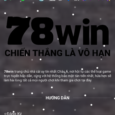
Cao
78win
trang chủ nhà cái uy tín nhất Châu Á, nơi hội tụ các thể loại game
trực tuyến hấp dẫn, cùng với hệ thống bảo mật tân tiến nhất, hứa hẹn sẽ
làm hài lòng tất cả mọi người chơi khi tham gia chơi tại đây.
HƯỚNG DẪN
⭐Đăng Ký